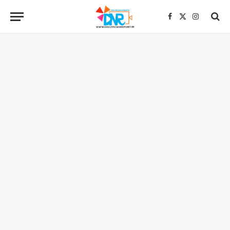
Facebook
X
Instagra
(Twitter)