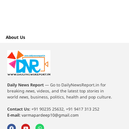
About Us
Daily News Report
—
Go to DailyNewsReport.in for
breaking
news
, videos, and the latest top
stories
in
world
news
, business, politics, health and pop culture.
Contact Us:
+91 90235 25632, +91 9417 313 252
E-mail:
varmapardeep10@gmail.com