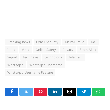
Breaking news
Cyber Security
Digital Fraud
DoT
India
Meta
Online Safety
Privacy
Scam Alert
Signal
tech news
technology
Telegram
WhatsApp
WhatsApp Username
WhatsApp Username Feature
Facebook
Twitter
Pinterest
LinkedIn
Email
Telegram
Whats