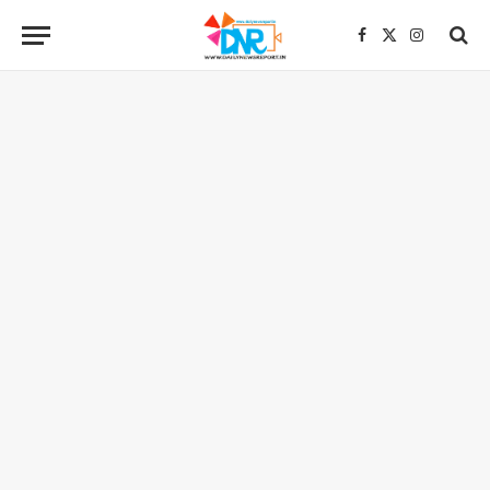
Facebook
X
Instagra
(Twitter)