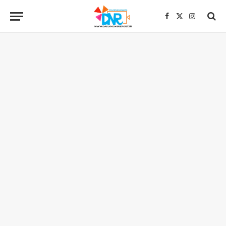
Facebook
X
Instagra
(Twitter)