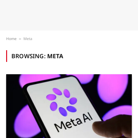
Home
Meta
»
BROWSING:
META