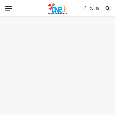
Facebook
X
Instagra
(Twitter)