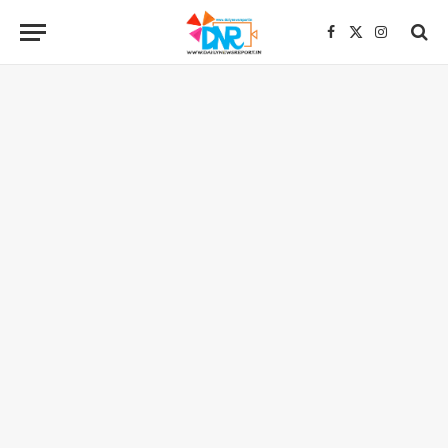
Facebook
X
Instagra
(Twitter)