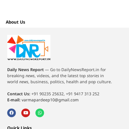
About Us
Daily News Report
—
Go to DailyNewsReport.in for
breaking
news
, videos, and the latest top
stories
in
world
news
, business, politics, health and pop culture.
Contact Us:
+91 90235 25632, +91 9417 313 252
E-mail:
varmapardeep10@gmail.com
Quick Links