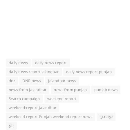
daily news
daily news report
daily news report jalandhar
daily news report punjab
dnr
DNR news
jalandhar news
news from Jalandhar
news from punjab
punjab news
Search campaign
weekend report
weekend report Jalandhar
weekend report Punjab weekend report news
गुरदासपुर
ड्रोन