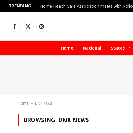
TRENDING
Facebook
X
Instagram
(Twitter)
Home
National
States
Home
DNR news
»
BROWSING:
DNR NEWS