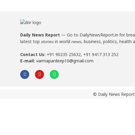
Daily News Report
—
Go to DailyNewsReport.in for bre
latest top
in world
, business, politics, health 
stories
news
Contact Us:
+91 90235 25632, +91 9417 313 252
E-mail:
varmapardeep10@gmail.com
© Daily News Report.