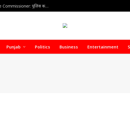
Home Health Care Association meets with Police Commissioner: पुलिस कमिश्नर से होम हेल्थ केयर वेलफेयर एसोसिएशन की अहम बैठक, डिफॉल्टर होम हेल्थ केयर एजेंसियों पर जल्द हो सकती है सख्त कार्रवाई
Punjab
Politics
Business
Entertainment
S