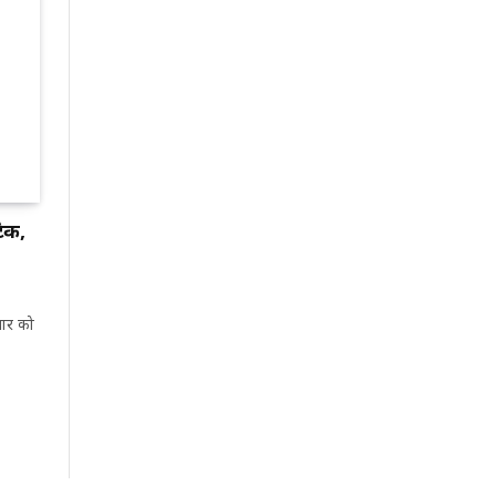
ैक,
वार को