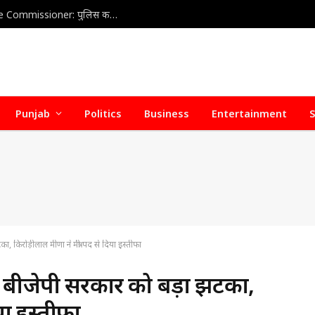
Home Health Care Association meets with Police Commissioner: पुलिस कमिश्नर से होम हेल्थ केयर वेलफेयर एसोसिएशन की अहम बैठक, डिफॉल्टर होम हेल्थ केयर एजेंसियों पर जल्द हो सकती है सख्त कार्रवाई
Punjab
Politics
Business
Entertainment
S
िरोड़ीलाल मीणा ने मंत्री पद से दिया इस्तीफा
बीजेपी सरकार को बड़ा झटका,
िया इस्तीफा