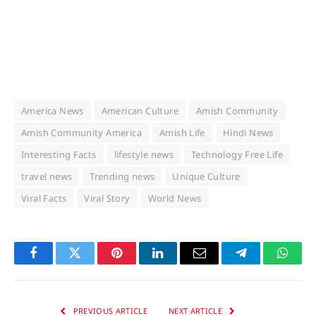
America News
American Culture
Amish Community
Amish Community America
Amish Life
Hindi News
Interesting Facts
lifestyle news
Technology Free Life
travel news
Trending news
Unique Culture
Viral Facts
Viral Story
World News
Facebook
Twitter
Pinterest
LinkedIn
Email
Telegram
Whats
PREVIOUS ARTICLE
NEXT ARTICLE