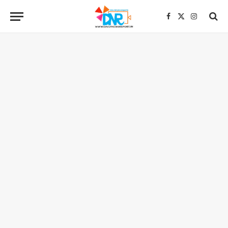
Facebook
X
Instagra
(Twitter)