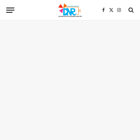
Facebook
X
Instagra
(Twitter)