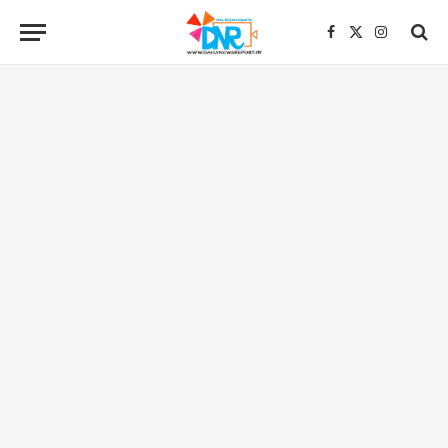
Facebook
X
Instagra
(Twitter)