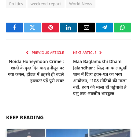
Politics
weekend report
World News
Facebook
Twitter
Pinterest
LinkedIn
Email
Telegram
Whats
PREVIOUS ARTICLE
NEXT ARTICLE
Noida Honeymoon Crime :
Maa Baglamukhi Dham
शादी के कुछ दिन बाद हनीमून पर
Jalandhar : सिद्ध मां बगलामुखी
गया कपल, होटल में ठहरते ही बदले
धाम में दिव्य हवन-यज्ञ का भव्य
हालात! पढ़ें पूरी खबर
आयोजन, ‘‘108 मोतियों की माला
नहीं, हृदय की माला ही पहुंचाती है
प्रभु तक’-नवजीत भारद्वाज
KEEP READING