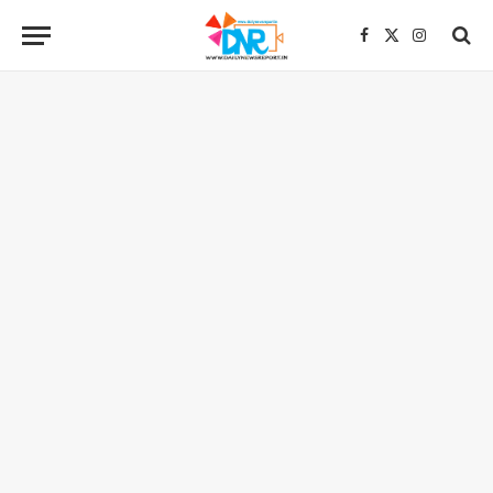
Facebook
X
Instagra
(Twitter)