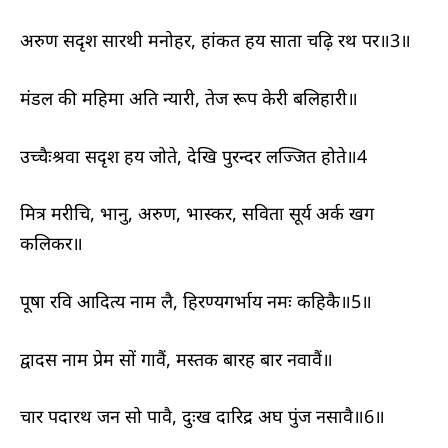
अरुण सदृश सारथी मनोहर, हांकत हय साता चढ़ि रथ पर॥3॥
मंडल की महिमा अति न्यारी, तेज रूप केरी बलिहारी॥
उच्चैःश्रवा सदृश हय जोते, देखि पुरन्दर लज्जित होते॥4
मित्र मरीचि, भानु, अरुण, भास्कर, सविता सूर्य अर्क खग
कलिकर॥
पूषा रवि आदित्य नाम लै, हिरण्यगर्भाय नमः कहिकै॥5॥
द्वादस नाम प्रेम सों गावैं, मस्तक बारह बार नवावैं॥
चार पदारथ जन सो पावै, दुःख दारिद्र अघ पुंज नसावै॥6॥