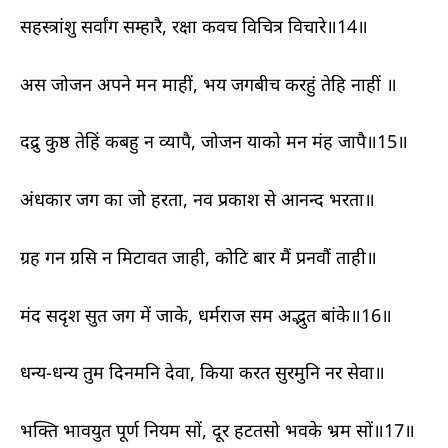
सहस्त्रांशु सर्वांग सम्हारै, रक्षा कवच विचित्र विचारे॥14॥
अस जोजन अपने मन माहीं, भय जगबीच करहुं तेहि नाहीं ॥
दद्रु कुष्ठ तेहिं कबहु न व्यापै, जोजन याको मन मंह जापै॥15॥
अंधकार जग का जो हरता, नव प्रकाश से आनन्द भरता॥
ग्रह गन ग्रसि न मिटावत जाही, कोटि बार मैं प्रनवौं ताही॥
मंद सदृश सुत जग में जाके, धर्मराज सम अद्भुत बांके॥16॥
धन्य-धन्य तुम दिनमनि देवा, किया करत सुरमुनि नर सेवा॥
भक्ति भावयुत पूर्ण नियम सों, दूर हटतसो भवके भ्रम सों॥17॥