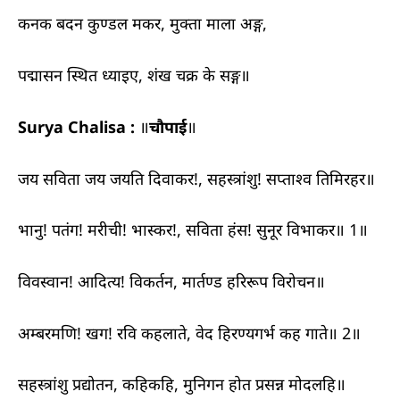
कनक बदन कुण्डल मकर, मुक्ता माला अङ्ग,
पद्मासन स्थित ध्याइए, शंख चक्र के सङ्ग॥
Surya Chalisa :
॥
चौपाई
॥
जय सविता जय जयति दिवाकर!, सहस्त्रांशु! सप्ताश्व तिमिरहर॥
भानु! पतंग! मरीची! भास्कर!, सविता हंस! सुनूर विभाकर॥ 1॥
विवस्वान! आदित्य! विकर्तन, मार्तण्ड हरिरूप विरोचन॥
अम्बरमणि! खग! रवि कहलाते, वेद हिरण्यगर्भ कह गाते॥ 2॥
सहस्त्रांशु प्रद्योतन, कहिकहि, मुनिगन होत प्रसन्न मोदलहि॥