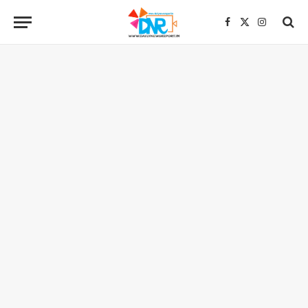
Facebook
X
Instagra
(Twitter)