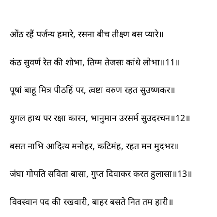
ओंठ रहैं पर्जन्य हमारे, रसना बीच तीक्ष्ण बस प्यारे॥
कंठ सुवर्ण रेत की शोभा, तिग्म तेजसः कांधे लोभा॥11॥
पूषां बाहू मित्र पीठहिं पर, त्वष्टा वरुण रहत सुउष्णकर॥
युगल हाथ पर रक्षा कारन, भानुमान उरसर्म सुउदरचन॥12॥
बसत नाभि आदित्य मनोहर, कटिमंह, रहत मन मुदभर॥
जंघा गोपति सविता बासा, गुप्त दिवाकर करत हुलासा॥13॥
विवस्वान पद की रखवारी, बाहर बसते नित तम हारी॥