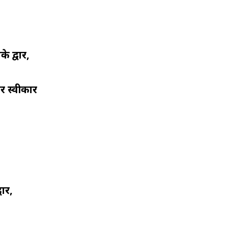
े द्वार,
ं स्वीकार
ार,