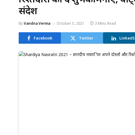
संदेश
By
Vandna Verma
October 5, 2021
3 Mins Read
Facebook
Twitter
LinkedI