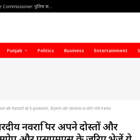
Home Health Care Association meets with Police Commissioner: पुलिस कमिश्नर से होम हेल्थ केयर वेलफेयर एसोसिएशन की अहम बैठक, डिफॉल्टर होम हेल्थ केयर एजेंसियों पर जल्द हो सकती है सख्त कार्रवाई
Punjab
Politics
Business
Entertainment
S
ों और रिश्तेदारों को दें शुभकामनाएं, वॉट्सऐप और एसएमएस के जरिए भेजें ये संदेश
ीय नवरात्रि पर अपने दोस्तों और
वॉट्सऐप और एसएमएस के जरिए भेजें ये