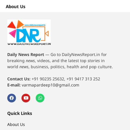
About Us
Daily News Report
—
Go to DailyNewsReport.in for
breaking
news
, videos, and the latest top
stories
in
world
news
, business, politics, health and pop culture.
Contact Us:
+91 90235 25632, +91 9417 313 252
E-mail:
varmapardeep10@gmail.com
Quick Links
About Us