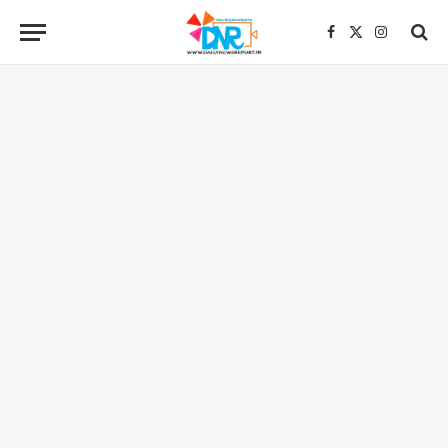
Facebook
X
Instagra
(Twitter)