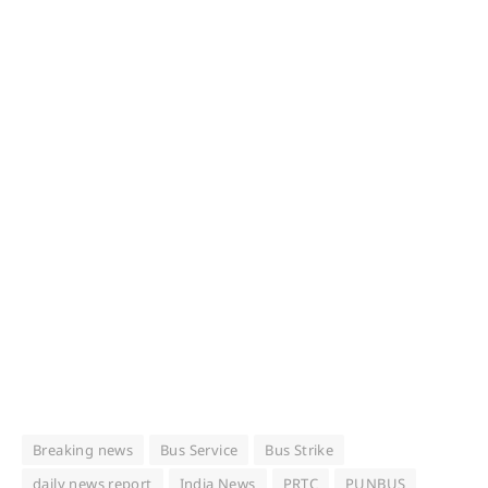
Breaking news
Bus Service
Bus Strike
daily news report
India News
PRTC
PUNBUS