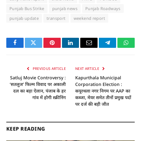
Punjab Bus Strike
punjab news
Punjab Roadways
punjab update
transport
weekend report
Facebook
Twitter
Pinterest
LinkedIn
Email
Telegram
Whats
PREVIOUS ARTICLE
NEXT ARTICLE
Satluj Movie Controversy :
Kapurthala Municipal
‘सतलुज’ फिल्म विवाद पर अकाली
Corporation Election :
दल का बड़ा ऐलान, पंजाब के हर
कपूरथला नगर निगम पर AAP का
गांव में होगी स्क्रीनिंग
कब्जा, मेयर समेत तीनों प्रमुख पदों
पर दर्ज की बड़ी जीत
KEEP READING