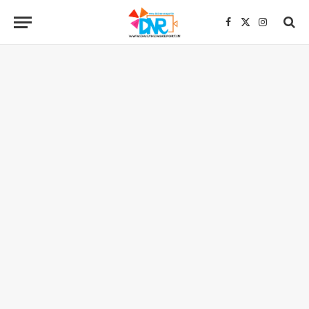
Facebook
X
Instagra
(Twitter)