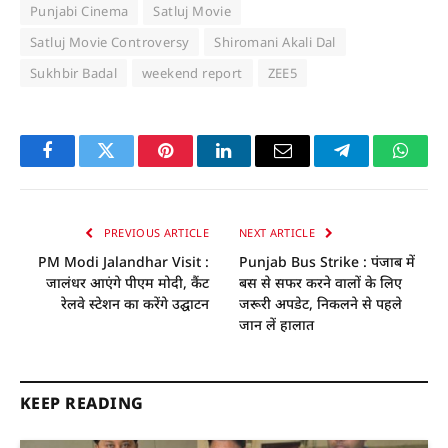
Punjabi Cinema
Satluj Movie
Satluj Movie Controversy
Shiromani Akali Dal
Sukhbir Badal
weekend report
ZEE5
Facebook
Twitter
Pinterest
LinkedIn
Email
Telegram
Whats
PREVIOUS ARTICLE
NEXT ARTICLE
PM Modi Jalandhar Visit :
Punjab Bus Strike : पंजाब में
जालंधर आएंगे पीएम मोदी, कैंट
बस से सफर करने वालों के लिए
रेलवे स्टेशन का करेंगे उद्घाटन
जरूरी अपडेट, निकलने से पहले
जान लें हालात
KEEP READING