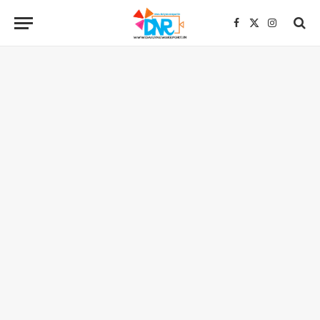
Facebook
X
Instagra
(Twitter)