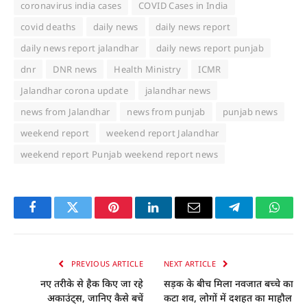
coronavirus india cases
COVID Cases in India
covid deaths
daily news
daily news report
daily news report jalandhar
daily news report punjab
dnr
DNR news
Health Ministry
ICMR
Jalandhar corona update
jalandhar news
news from Jalandhar
news from punjab
punjab news
weekend report
weekend report Jalandhar
weekend report Punjab weekend report news
Facebook
Twitter
Pinterest
LinkedIn
Email
Telegram
Whats
PREVIOUS ARTICLE
NEXT ARTICLE
नए तरीके से हैक किए जा रहे
सड़क के बीच मिला नवजात बच्चे का
अकाउंट्स, जानिए कैसे बचें
कटा शव, लोगों में दशहत का माहौल