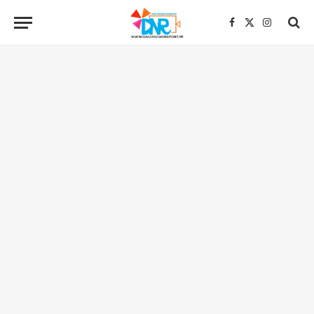
Facebook
X
Instagra
(Twitter)