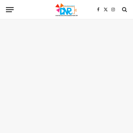
Facebook
X
Instagra
(Twitter)