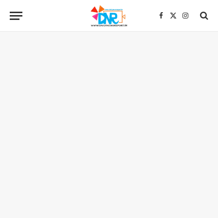
Facebook
X
Instagra
(Twitter)