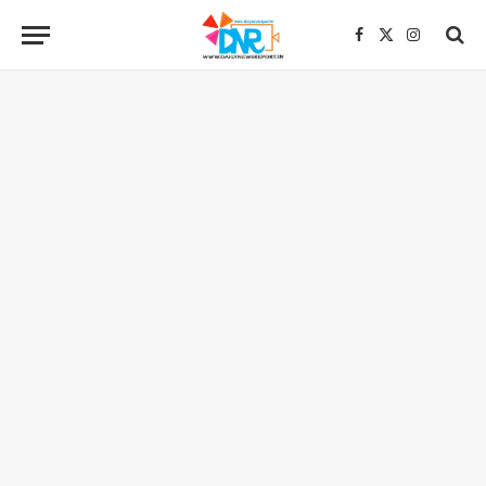
Facebook
X
Instagra
(Twitter)