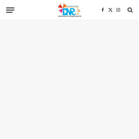
Facebook
X
Instagra
(Twitter)