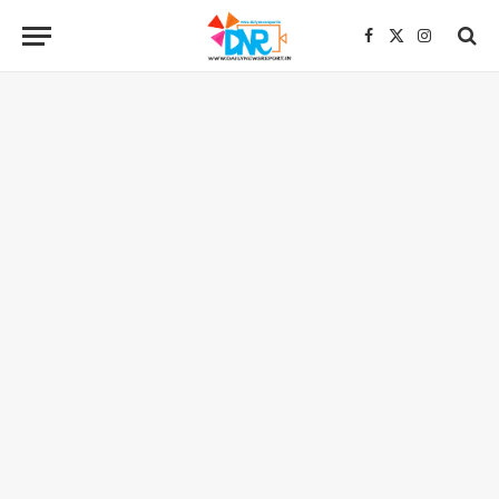
Facebook
X
Instagra
(Twitter)