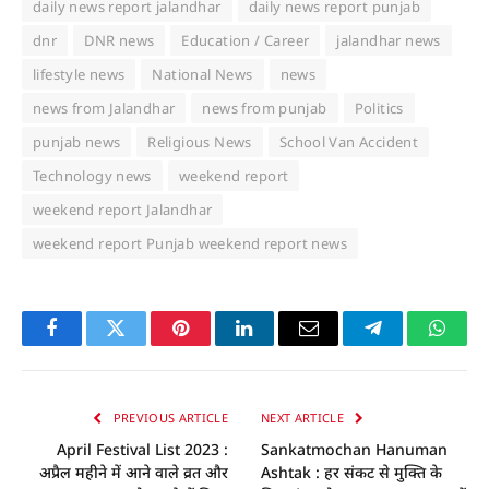
daily news report jalandhar
daily news report punjab
dnr
DNR news
Education / Career
jalandhar news
lifestyle news
National News
news
news from Jalandhar
news from punjab
Politics
punjab news
Religious News
School Van Accident
Technology news
weekend report
weekend report Jalandhar
weekend report Punjab weekend report news
Facebook
Twitter
Pinterest
LinkedIn
Email
Telegram
Whats
PREVIOUS ARTICLE
NEXT ARTICLE
April Festival List 2023 :
Sankatmochan Hanuman
अप्रैल महीने में आने वाले व्रत और
Ashtak : हर संकट से मुक्ति के