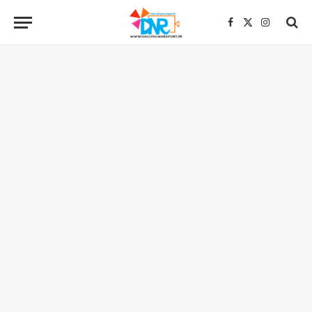
Facebook
X
Instagra
(Twitter)