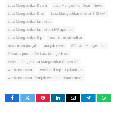
Lata Mangeshkar Death
Lata Mangeshkar Death News
Lata Mangeshkar Died
Lata Mangeshkar died at 8:12 AM
Lata Mangeshkar last rites
Lata Mangeshkar last rites LIVE updates
Lata Mangeshkar Rip
news from Jalandhar
news from punjab
punjab news
RIP Lata Mangeshkar
Tributes pour in for Lata Mangeshkar
Veteran Singer Lata Mangeshkar Dies At 92
weekend report
weekend report Jalandhar
weekend report Punjab weekend report news
Facebook
Twitter
Pinterest
LinkedIn
Email
Telegram
Whats