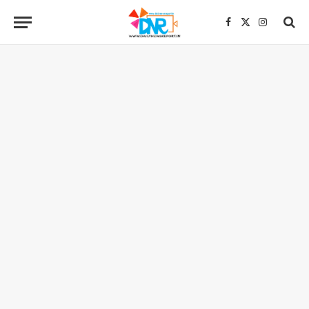
Facebook
X
Instagra
(Twitter)