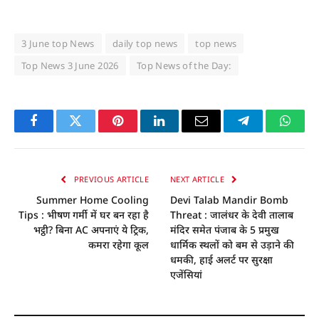
3 June top News
daily top news
top news
Top News 3 June 2026
Top News of the Day:
Facebook
Twitter
Pinterest
LinkedIn
Email
Telegram
Whats
PREVIOUS ARTICLE
NEXT ARTICLE
Summer Home Cooling
Devi Talab Mandir Bomb
Tips : भीषण गर्मी में घर बन रहा है
Threat : जालंधर के देवी तालाब
भट्ठी? बिना AC अपनाएं ये ट्रिक,
मंदिर समेत पंजाब के 5 प्रमुख
कमरा रहेगा कूल
धार्मिक स्थलों को बम से उड़ाने की
धमकी, हाई अलर्ट पर सुरक्षा
एजेंसियां