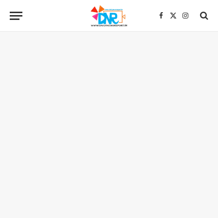
Facebook
X
Instagra
(Twitter)