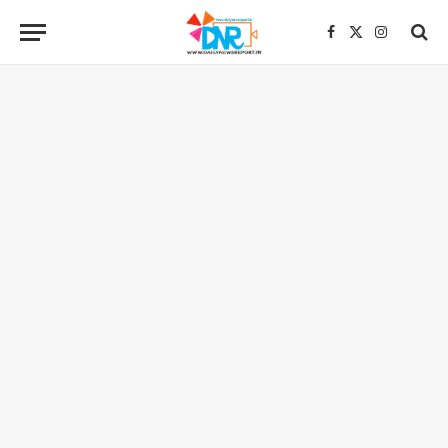
Facebook
X
Instagra
(Twitter)