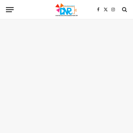
Facebook
X
Instagra
(Twitter)