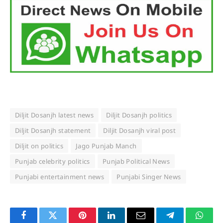
Diljit Dosanjh latest news
Diljit Dosanjh politics
Diljit Dosanjh statement
Diljit Dosanjh viral post
Diljit on politics
Jago Punjab Manch
Punjab celebrity politics
Punjab Political News
Punjabi entertainment news
Punjabi Singer News
Facebook
Twitter
Pinterest
LinkedIn
Email
Telegram
Whats