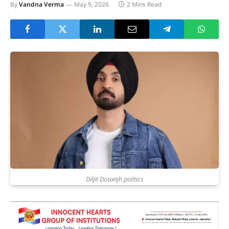
By
Vandna Verma
May 9, 2026
2 Mins Read
Diljit Dosanjh politics