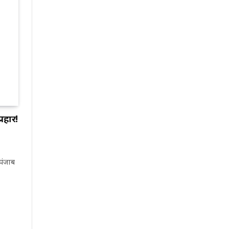
रहार!
पंजाब