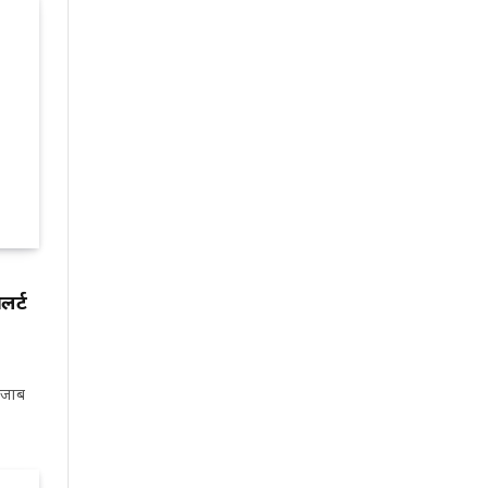
लर्ट
ंजाब