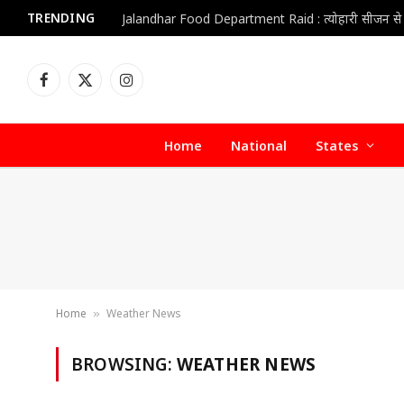
TRENDING
Facebook
X
Instagram
(Twitter)
Home
National
States
Home
Weather News
»
BROWSING:
WEATHER NEWS