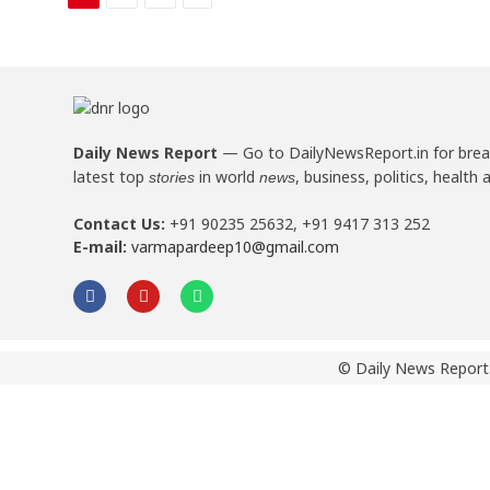
Daily News Report
—
Go to DailyNewsReport.in for bre
latest top
in world
, business, politics, health 
stories
news
Contact Us:
+91 90235 25632, +91 9417 313 252
E-mail:
varmapardeep10@gmail.com
© Daily News Report.