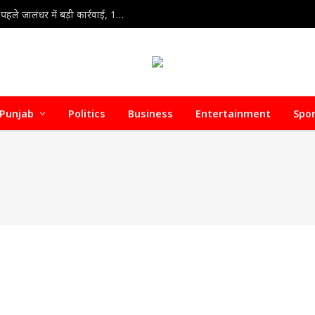
Jalandhar Food Department Raid : त्योहारी सीजन से पहले जालंधर में बड़ी कार्रवाई, 1000 किलो संदिग्ध पनीर और मिल्क क्रीम सीज
Punjab
Politics
Business
Entertainment
Spo