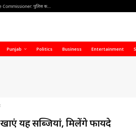
Home Health Care Association meets with Police Commissioner: पुलिस कमिश्नर से होम हेल्थ केयर वेलफेयर एसोसिएशन की अहम बैठक, डिफॉल्टर होम हेल्थ केयर एजेंसियों पर जल्द हो सकती है सख्त कार्रवाई
Punjab
Politics
Business
Entertainment
S
े
 खाएं यह सब्जियां, मिलेंगे फायदे