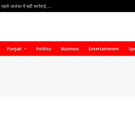
Jalandhar Food Department Raid : त्योहारी सीजन से पहले जालंधर में बड़ी कार्रवाई, 1000 किलो संदिग्ध पनीर और मिल्क क्रीम सीज
Punjab
Politics
Business
Entertainment
Sp