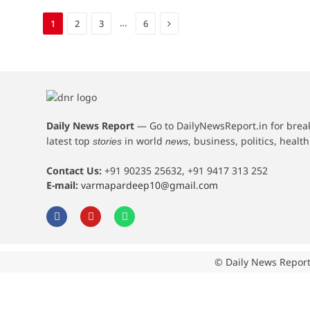
Next
…
1
2
3
6
Daily News Report
—
Go to DailyNewsReport.in for bre
latest top
in world
, business, politics, healt
stories
news
Contact Us:
+91 90235 25632, +91 9417 313 252
E-mail:
varmapardeep10@gmail.com
© Daily News Report