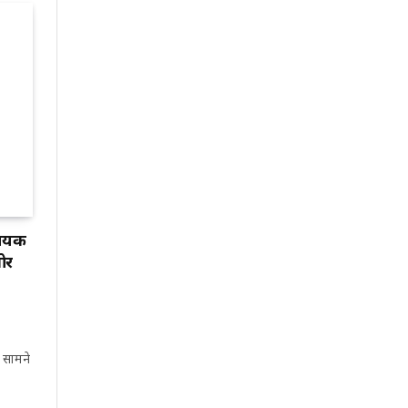
गायक
 ओर
सामने