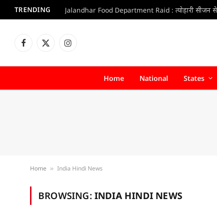
TRENDING
Facebook
X
Instagram
(Twitter)
Home
National
States
Home
India Hindi News
»
BROWSING:
INDIA HINDI NEWS