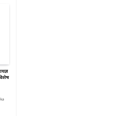
यज्ञ
विशेष
ika