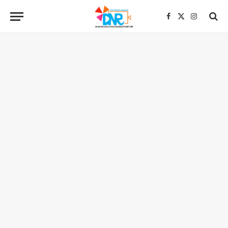
Facebook
X
Instagra
(Twitter)