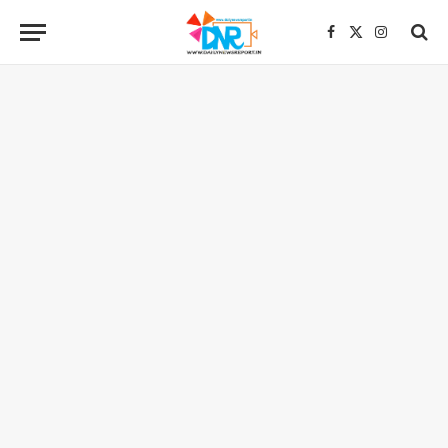
Facebook
X
Instagra
(Twitter)