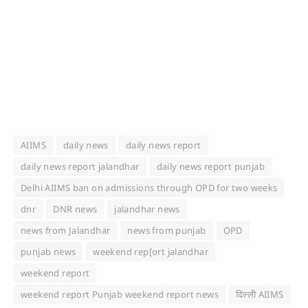
AIIMS
daily news
daily news report
daily news report jalandhar
daily news report punjab
Delhi AIIMS ban on admissions through OPD for two weeks
dnr
DNR news
jalandhar news
news from Jalandhar
news from punjab
OPD
punjab news
weekend rep[ort jalandhar
weekend report
weekend report Punjab weekend report news
दिल्ली AIIMS