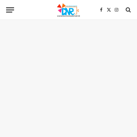
Facebook
X
Instagra
(Twitter)