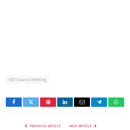
GST Council Meeting
Facebook
Twitter
Pinterest
LinkedIn
Email
Telegram
Whats
PREVIOUS ARTICLE
NEXT ARTICLE