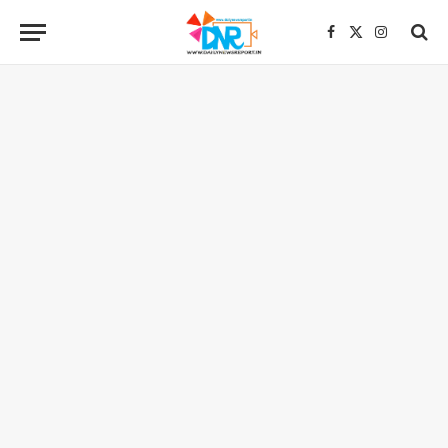
Facebook
X
Instagra
(Twitter)