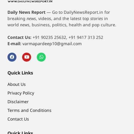
Daily News Report
—
Go to DailyNewsReport.in for
breaking
news
, videos, and the latest top
stories
in
world
news
, business, politics, health and pop culture.
Contact Us:
+91 90235 25632, +91 9417 313 252
E-mail:
varmapardeep10@gmail.com
Quick Links
About Us
Privacy Policy
Disclaimer
Terms and Conditions
Contact Us
Quick Links