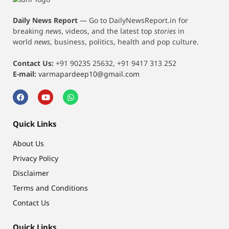
Daily News Report
—
Go to DailyNewsReport.in for
breaking
news
, videos, and the latest top
stories
in
world
news
, business, politics, health and pop culture.
Contact Us:
+91 90235 25632, +91 9417 313 252
E-mail:
varmapardeep10@gmail.com
Quick Links
About Us
Privacy Policy
Disclaimer
Terms and Conditions
Contact Us
Quick Links