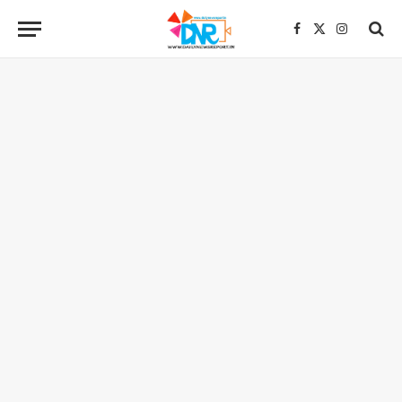
Facebook
X
Instagra
(Twitter)