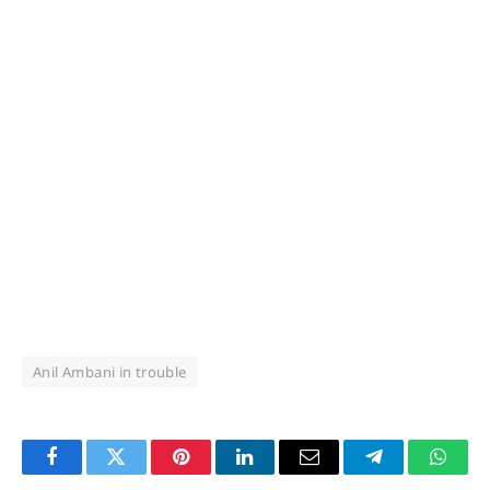
Anil Ambani in trouble
Facebook
Twitter
Pinterest
LinkedIn
Email
Telegram
Whats