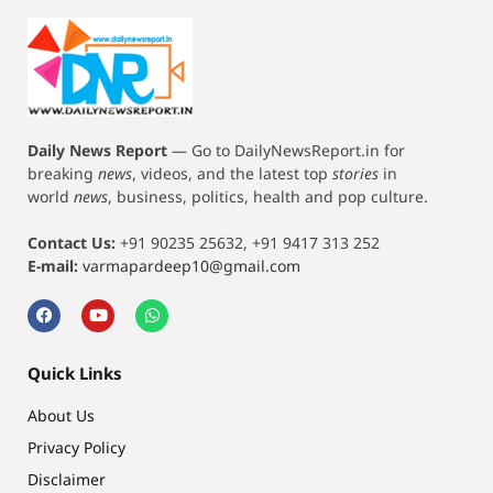
Daily News Report
—
Go to DailyNewsReport.in for
breaking
news
, videos, and the latest top
stories
in
world
news
, business, politics, health and pop culture.
Contact Us:
+91 90235 25632, +91 9417 313 252
E-mail:
varmapardeep10@gmail.com
Quick Links
About Us
Privacy Policy
Disclaimer