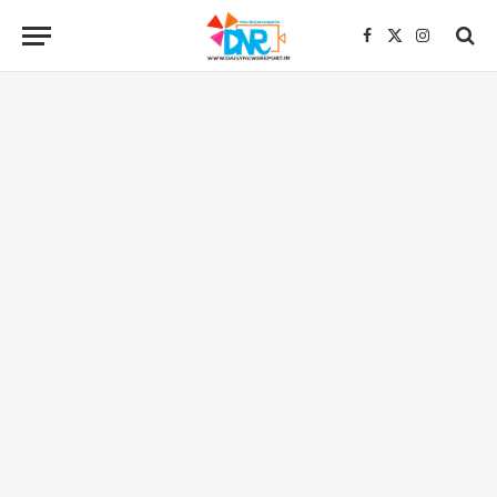
Facebook
X
Instagra
(Twitter)