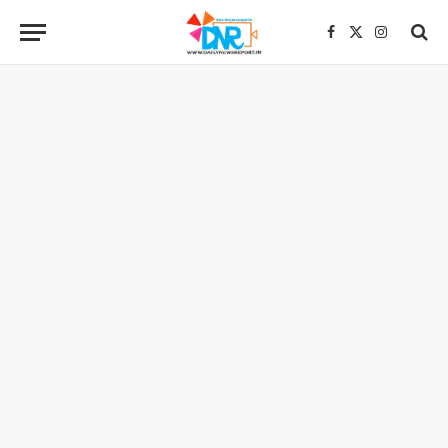
Facebook
X
Instagra
(Twitter)