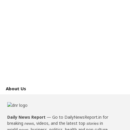
About Us
Daily News Report
—
Go to DailyNewsReport.in for
breaking
, videos, and the latest top
in
news
stories
world
, business, politics, health and pop culture.
news