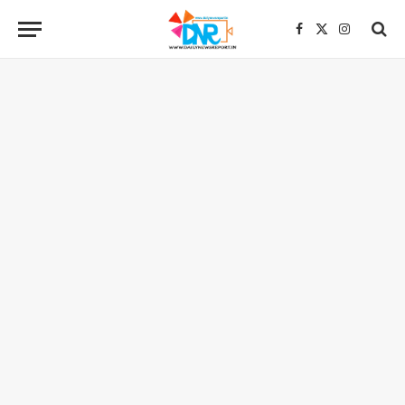
Facebook
X
Instagra
(Twitter)