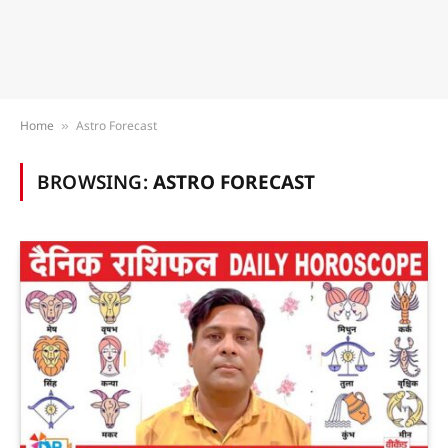
Home
Astro Forecast
»
BROWSING:
ASTRO FORECAST