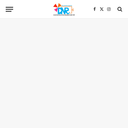
Facebook
X
Instagra
(Twitter)