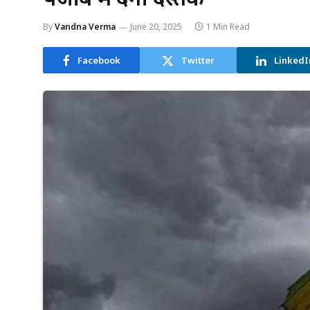
By
Vandna Verma
June 20, 2025
1 Min Read
Facebook
Twitter
LinkedI