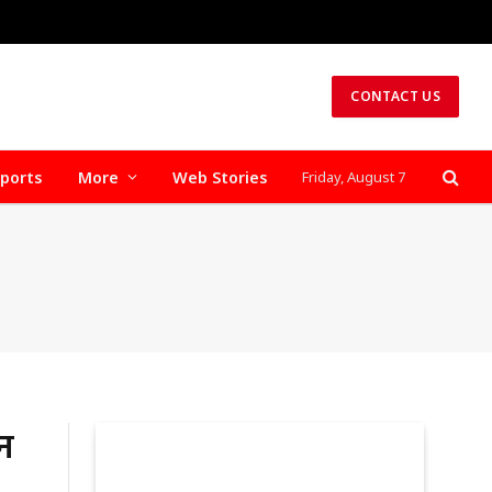
CONTACT US
ports
More
Web Stories
Friday, August 7
न