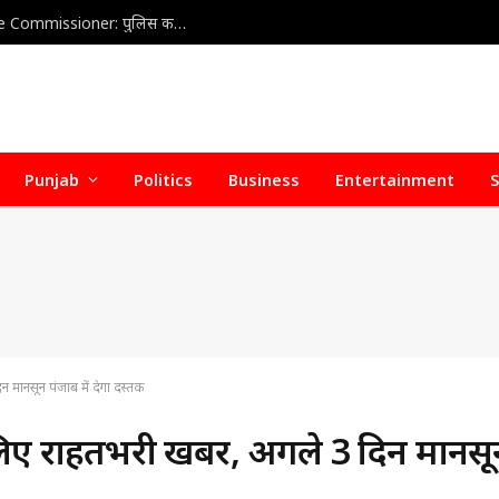
Home Health Care Association meets with Police Commissioner: पुलिस कमिश्नर से होम हेल्थ केयर वेलफेयर एसोसिएशन की अहम बैठक, डिफॉल्टर होम हेल्थ केयर एजेंसियों पर जल्द हो सकती है सख्त कार्रवाई
Punjab
Politics
Business
Entertainment
S
मानसून पंजाब में देगा दस्तक
लिए राहतभरी खबर, अगले 3 दिन मानसू