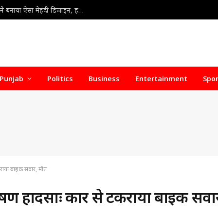
ChatGPT Bridal Mehndi : ‘मैं ChatGPT दुल्हन हूं’… AI ने बनाया ऐसा मेहंदी डिजाइन, हर कोई रह गया हैरान
Punjab
Politics
Business
Entertainment
Spo
कराया बाइक सवार, मौत
ीषण हादसाः कार से टकराया बाइक सवा