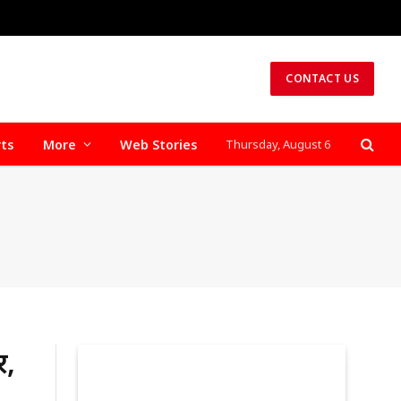
CONTACT US
rts
More
Web Stories
Thursday, August 6
र,