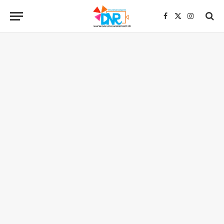
Facebook
X
Instagra
(Twitter)