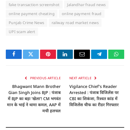
fake transaction screenshot
Jalandhar fraud news
online payment cheating
online payment fraud
Punjab Crime News
railway road market news
UPI scam alert
Facebook
Twitter
Pinterest
LinkedIn
Email
Telegram
Whats
PREVIOUS ARTICLE
NEXT ARTICLE
Bhagwant Mann Brother
Vigilance Chief’s Reader
Gian Singh Joins BJP : पंजाब
Arrested : पंजाब विजिलेंस पर
में BJP का बड़ा ‘खेला’! CM भगवंत
CBI का शिकंजा, रिश्वत कांड में
मान के भाई ने थामा कमल, AAP में
विजिलेंस चीफ का रीडर गिरफ्तार
मची हलचल