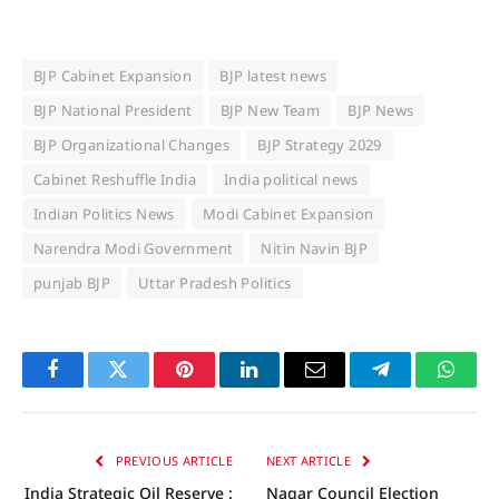
BJP Cabinet Expansion
BJP latest news
BJP National President
BJP New Team
BJP News
BJP Organizational Changes
BJP Strategy 2029
Cabinet Reshuffle India
India political news
Indian Politics News
Modi Cabinet Expansion
Narendra Modi Government
Nitin Navin BJP
punjab BJP
Uttar Pradesh Politics
Facebook
Twitter
Pinterest
LinkedIn
Email
Telegram
Whats
PREVIOUS ARTICLE
NEXT ARTICLE
India Strategic Oil Reserve :
Nagar Council Election