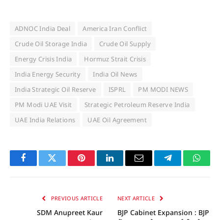
ADNOC India Deal
America Iran Conflict
Crude Oil Storage India
Crude Oil Supply
Energy Crisis India
Hormuz Strait Crisis
India Energy Security
India Oil News
India Strategic Oil Reserve
ISPRL
PM MODI NEWS
PM Modi UAE Visit
Strategic Petroleum Reserve India
UAE India Relations
UAE Oil Agreement
Facebook
Twitter
Pinterest
LinkedIn
Email
Telegram
Whats
PREVIOUS ARTICLE
NEXT ARTICLE
SDM Anupreet Kaur
BJP Cabinet Expansion : BJP