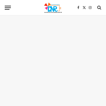
Facebook
X
Instagra
(Twitter)