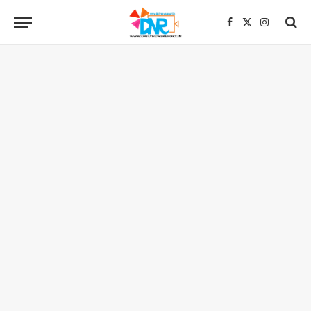
Facebook
X
Instagra
(Twitter)