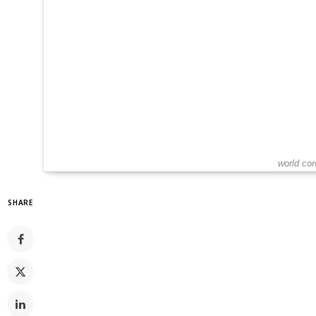
world co
SHARE