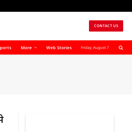
CONTACT US
ports
More
Web Stories
Friday, August 7
े