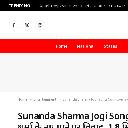
TRENDING
Facebook
X
Instagram
(Twitter)
Home
National
States
Home
Entertainment
Sunanda Sharma Jogi Song Controversy : पंजाबी स
»
»
Sunanda Sharma Jogi Song Co
शर्मा के नए गाने पर विवाद, 1.8 म