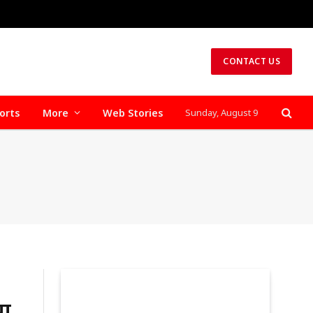
CONTACT US
orts
More
Web Stories
Sunday, August 9
या