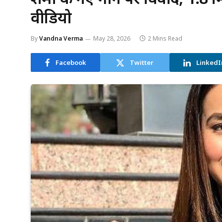
वीडियो
By
Vandna Verma
May 28, 2026
2 Mins Read
Facebook
Twitter
LinkedI