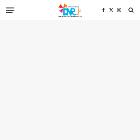
Facebook
X
Instagra
(Twitter)