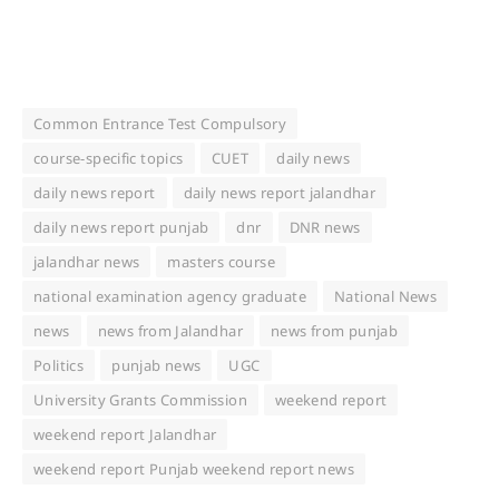
Common Entrance Test Compulsory
course-specific topics
CUET
daily news
daily news report
daily news report jalandhar
daily news report punjab
dnr
DNR news
jalandhar news
masters course
national examination agency graduate
National News
news
news from Jalandhar
news from punjab
Politics
punjab news
UGC
University Grants Commission
weekend report
weekend report Jalandhar
weekend report Punjab weekend report news