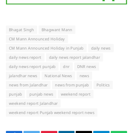
Bhagat Singh
Bhagwant Mann
CM Mann Announced Holiday
CM Mann Announced Holiday in Punjab
daily news
daily news report
daily news report jalandhar
daily news report punjab
dnr
DNR news
jalandhar news
National News
news
news from Jalandhar
news from punjab
Politics
punjab
punjab news
weekend report
weekend report Jalandhar
weekend report Punjab weekend report news