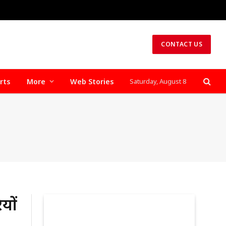
CONTACT US
rts
More
Web Stories
Saturday, August 8
यों