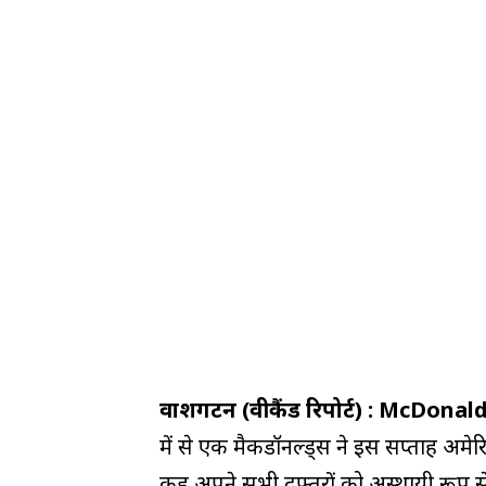
वाशिंगटन (वीकैंड रिपोर्ट) : McDona
में से एक मैकडॉनल्ड्स ने इस सप्ताह अमेरि
कह अपने सभी दफ्तरों को अस्थायी रूप से